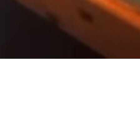
 la Malul Mării
omânesc. Amplasată strategic la doar 3
 confortul modern cu accesibilitatea,
e de turiști. Oferim camere duble, triple, de
cut și relaxant. Fiecare cameră este
sigurând confortul și intimitatea de care ai