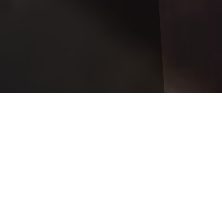
 Costinești
– Confort și Relaxare
rfectă pentru o vacanță memorabilă pe litoralul r
e distracții din Costinești, vila noastră combină
ioase și primitoare, potrivite pentru toate tipuril
e cu facilități menite să îți asigure un sejur plă
 cu acces la Netflix și YouTube, și baie proprie, a