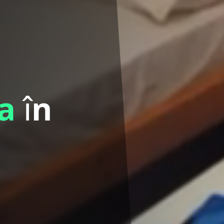
la
î
n