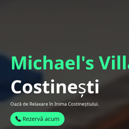
Michael's Vil
Costine
ș
ti
Oază de Relaxare în Inima Costineștiului.
Rezervă acum