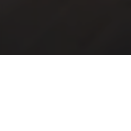
Michael’s Villa
Michael’s Villa Costinești este alegerea pe
minute de mers pe jos de gara și de parcul d
oferindu-ți o experiență de neuitat.
Michael’s Villa dispune de 22 de camere spaț
patru persoane și un apartament, toate dotat
echipată cu aer condiționat, frigider, TV LCD